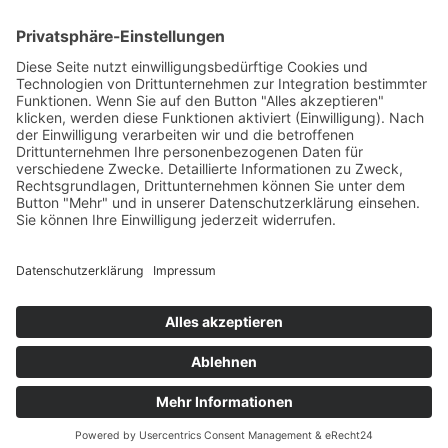
Vom Felbertauern:
Richtung Lienz – B100 über
Greifenburg, Steinfeld, Lendorf,
Spittal
Aus Italien / Slowenien / Von der
Südautobahn:
Autobahn bis Knotenpunkt Villach –
A10 Tauernautobahn Richtung
Spittal-Salzburg – Abfahrt Spittal Ost