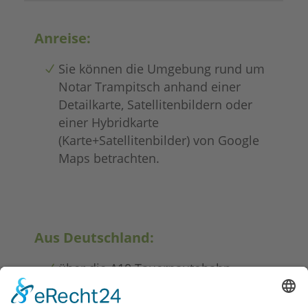
Anreise:
Sie können die Umgebung rund um
Notar Trampitsch anhand einer
Detailkarte, Satellitenbildern oder
einer Hybridkarte
(Karte+Satellitenbilder) von Google
Maps betrachten.
Aus Deutschland:
über die A10 Tauernautobahn –
Abfahrt Spittal-Seeboden