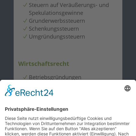
Steuern auf Veräußerungs- und
Spekulationsgewinne
Grunderwerbssteuern
Schenkungssteuern
Umgründungssteuern
Wirtschaftsrecht
Betriebsgründungen
Betriebsfortführungen und
Betriebsübertragungen
Wahl der geeigneten Rechtsform
Gesellschaftsverträge
Abtretungsverträge
Beurkundung von General- und
Hauptversammlungen