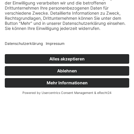
Gewerbeberechtigungen
Betriebsanlagengenehmigung
Markenschutz
Geschäftsführerdienstverträge
Familienrecht
Ehepakte
Lebensgemeinschaften
Unterhaltsrecht
Vormundschaftsangelegenheiten
Belastungs- und
Veräußerungsverbot
Scheidungsvereinbarungen
Adoptionsverträge
Fortpflanzungsmedizingesetz